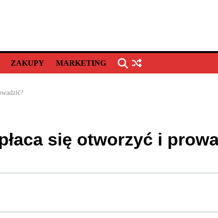
ZAKUPY
MARKETING
rowadzić?
opłaca się otworzyć i prow