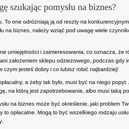
gę szukając pomysłu na biznes?
 To one odróżniają ją od reszty na konkurencyjny
łu na biznes, należy wziąć pod uwagę wiele czynnikó
ne umiejętności i zainteresowania, co oznacza, że 
wani założeniem sklepu odzieżowego, podczas gdy in
 czym jesteś dobry i co lubisz robić najbardziej!
łacalny, a żeby tak było, musi być na niego popyt. A
ę, na którą jest zapotrzebowanie, albo musi taką p
łu na biznes może być określenie, jaki problem Tw
oby to opłacalne. Mogą to być wszelkiego rodzaju usł
y.