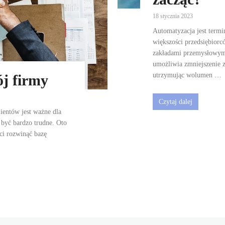
18 stycznia 2023
Automatyzacja jest termi
większości przedsiębiorc
zakładami przemysłowymi
umożliwia zmniejszenie z
utrzymując wolumen …
j firmy
Czytaj dalej
ientów jest ważne dla
 być bardzo trudne. Oto
ci rozwinąć bazę