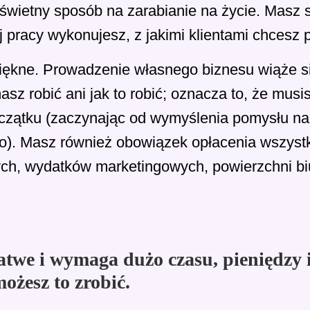
wietny sposób na zarabianie na życie. Masz s
 pracy wykonujesz, z jakimi klientami chcesz 
 piękne. Prowadzenie własnego biznesu wiąże 
masz robić ani jak to robić; oznacza to, że mu
czątku (zaczynając od wymyślenia pomysłu na
go). Masz również obowiązek opłacenia wszys
ych, wydatków marketingowych, powierzchni biur
łatwe i wymaga dużo czasu, pieniędzy 
ożesz to zrobić.