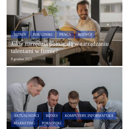
BIZNES
PORADNIKI
PRACA
ROZWÓJ
Jakie narzędzia pomagają w zarządzaniu
talentami w firmie?
8 grudnia 2023
AKTUALNOŚCI
BIZNES
KOMPUTERY, INFORMATYKA
MARKETING
PORADNIKI