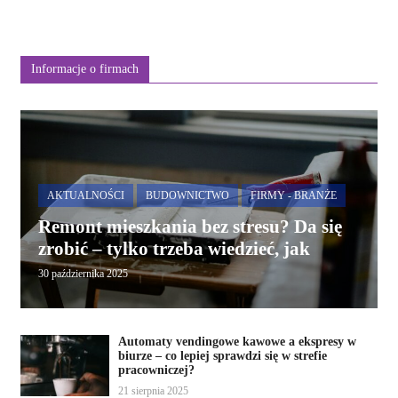
Informacje o firmach
AKTUALNOŚCI
BUDOWNICTWO
FIRMY - BRANŻE
Remont mieszkania bez stresu? Da się
zrobić – tylko trzeba wiedzieć, jak
30 października 2025
Automaty vendingowe kawowe a ekspresy w
biurze – co lepiej sprawdzi się w strefie
pracowniczej?
21 sierpnia 2025