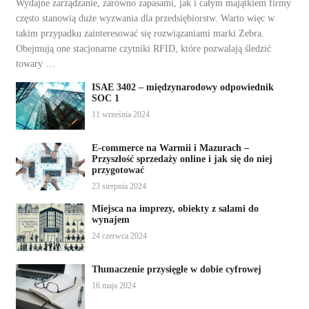
Wydajne zarządzanie, zarówno zapasami, jak i całym majątkiem firmy
często stanowią duże wyzwania dla przedsiębiorstw. Warto więc w
takim przypadku zainteresować się rozwiązaniami marki Zebra.
Obejmują one stacjonarne czytniki RFID, które pozwalają śledzić
towary …
ISAE 3402 – międzynarodowy odpowiednik
SOC 1
11 września 2024
E-commerce na Warmii i Mazurach –
Przyszłość sprzedaży online i jak się do niej
przygotować
23 sierpnia 2024
Miejsca na imprezy, obiekty z salami do
wynajem
24 czerwca 2024
Tłumaczenie przysięgłe w dobie cyfrowej
16 maja 2024