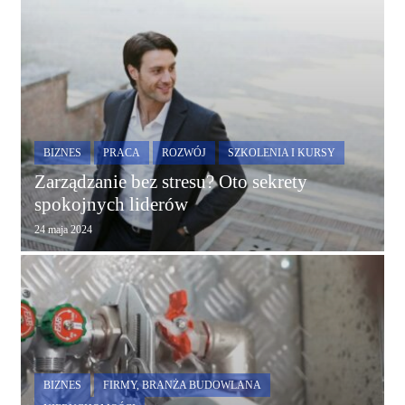
BIZNES
PRACA
ROZWÓJ
SZKOLENIA I KURSY
Zarządzanie bez stresu? Oto sekrety
spokojnych liderów
24 maja 2024
BIZNES
FIRMY, BRANŻA BUDOWLANA