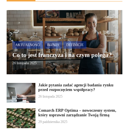
AKTUALNOŚCI
BIZNES
DEFINICJE
Co to jest franczyza i na czym polega?
26 listopada 2025
Jakie pytania zadać agencji badania rynku
przed rozpoczęciem współpracy?
26 listopada 2025
Comarch ERP Optima – nowoczesny system,
który usprawni zarządzanie Twoją firmą
29 października 2025