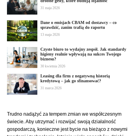
drobne gesty, które budują lojalność
31 maja 2026
Dane o emisjach CBAM od dostawcy – co
sprawdzić, zanim trafią do raportu
13 maja 2026
Czyste biuro to wydajny zespół. Jak standardy
higieny realnie wpływają na sukces Twojego
biznesu?
30 kwietnia 2026
Leasing dla firm z negatywną historią
kredytową – jak go sfinansować?
31 marca 2026
Trudno nadążyć za tempem zmian we współczesnym
świecie. Aby utrzymać i rozwijać swoją działalność
gospodarczą, konieczne jest bycie na bieżąco z nowymi