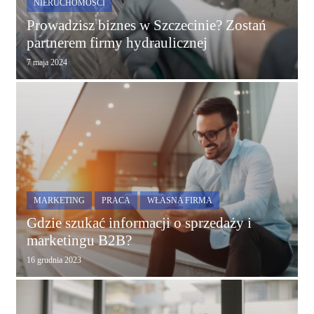
NIERUCHOMOŚCI
Prowadzisz biznes w Szczecinie? Zostań
partnerem firmy hydraulicznej
7 maja 2024
MARKETING
PRACA
WŁASNA FIRMA
Gdzie szukać informacji o sprzedaży i
marketingu B2B?
16 grudnia 2023