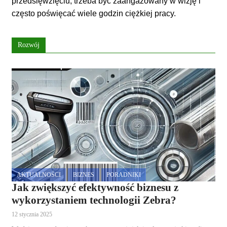
przedsięwzięciu, trzeba być zaangażowany w wizję i
często poświęcać wiele godzin ciężkiej pracy.
Rozwój
AKTUALNOŚCI
BIZNES
PORADNIKI
Jak zwiększyć efektywność biznesu z
wykorzystaniem technologii Zebra?
12 stycznia 2025