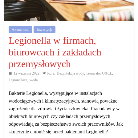
działalność
gospodarczą.
Aktualności
Inwestycje
Porady
Legionella w firmach,
biznesowe
biurowcach i zakładach
przemysłowych
,
,
,
12 września 2022
biura
Dezynfekcja wody
Generator OXCL
,
Legionelloza
woda
Bakterie Legionella, występujące w instalacjach
wodociągowych i klimatyzacyjnych, stanowią poważne
zagrożenie dla zdrowia i życia człowieka. Pracodawcy w
obiektach biurowych czy zakładach przemysłowych
odpowiadają za bezpieczeństwo swoich pracowników. Jak
skutecznie chronić się przed bakteriami Legionelli?