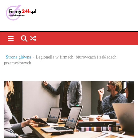
Skip
to
content
Porady
biznesowe,
dla
Strona główna
»
Legionella w firmach, biurowcach i zakładach
przemysłowych
firm
–
jak
prowadzić