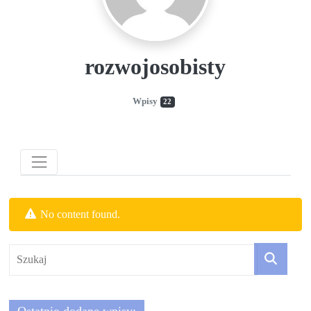
działalność
gospodarczą.
rozwojosobisty
Porady
biznesowe
Wpisy
22
No content found.
Ostatnio dodane wpisy: