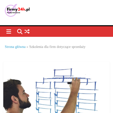
Skip
to
content
Porady
biznesowe,
dla
Strona główna
»
Szkolenia dla firm dotyczące sprzedaży
firm
–
jak
prowadzić