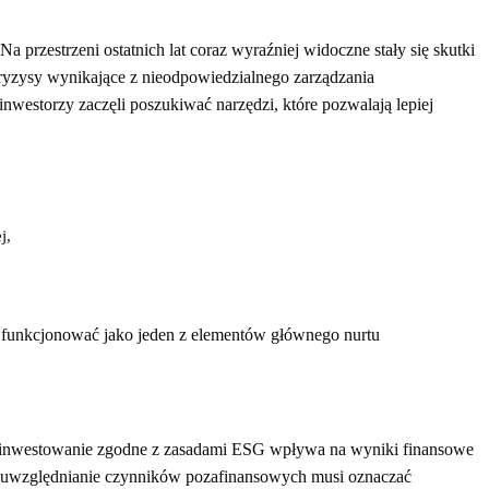
 przestrzeni ostatnich lat coraz wyraźniej widoczne stały się skutki
ryzysy wynikające z nieodpowiedzialnego zarządzania
westorzy zaczęli poszukiwać narzędzi, które pozwalają lepiej
j,
 funkcjonować jako jeden z elementów głównego nurtu
zy inwestowanie zgodne z zasadami ESG wpływa na wyniki finansowe
że uwzględnianie czynników pozafinansowych musi oznaczać