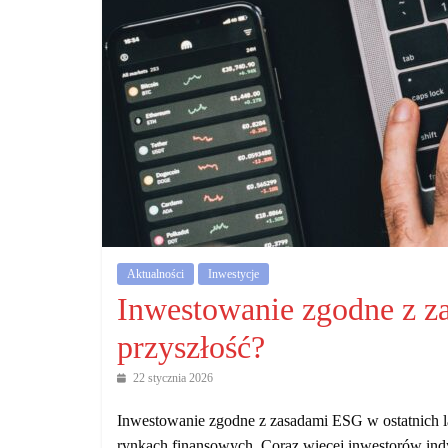
działalność
gospodarczą.
Porady
biznesowe
Aktualności
Inwestycje
Inwestowanie zgodne z 
przyszłość?
22 stycznia 2026
Inwestowanie zgodne z zasadami ESG w ostatnich la
rynkach finansowych. Coraz więcej inwestorów indy