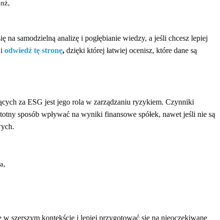
nż,
 na samodzielną analizę i pogłębianie wiedzy, a jeśli chcesz lepiej
 i
odwiedź tę stronę
,
dzięki której łatwiej ocenisz, które dane są
ych za ESG jest jego rola w zarządzaniu ryzykiem. Czynniki
totny sposób wpływać na wyniki finansowe spółek, nawet jeśli nie są
wych.
a,
w szerszym kontekście i lepiej przygotować się na nieoczekiwane