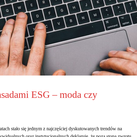
zasadami ESG – moda czy
tach stało się jednym z najczęściej dyskutowanych trendów na
widualnych oraz instytucjonalnych deklaruje, że poza stopą zwrotu