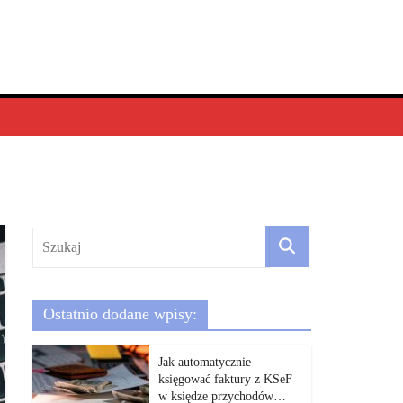
Ostatnio dodane wpisy:
Jak automatycznie
księgować faktury z KSeF
w księdze przychodów…