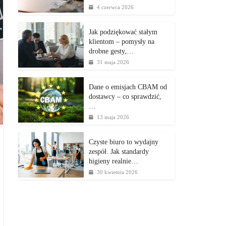
4 czerwca 2026
Jak podziękować stałym
klientom – pomysły na
drobne gesty,…
31 maja 2026
Dane o emisjach CBAM od
dostawcy – co sprawdzić,
…
13 maja 2026
Czyste biuro to wydajny
zespół. Jak standardy
higieny realnie…
30 kwietnia 2026