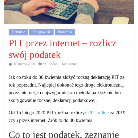
działalność
gospodarczą.
Porady
Definicje
Księgowość
Poradniki
biznesowe
PIT przez internet – rozlicz
swój podatek
,
,
10 marca 2020
pit
podatki
rozliczenie
Jak co roku do 30 kwietnia złożyć roczną deklarację PIT za
rok poprzedni. Najlepiej dokonać tego droga elektroniczną,
przez internet, to najwygodniejsza metoda na złożenie lub
skorygowanie rocznej deklaracji podatkowej.
Od 15 lutego 2020 PIT można rozliczyć
PIT online
za 2019
czyli przez internet. Zrób to do 30 kwietnia.
Co to jest podatek, zeznanie