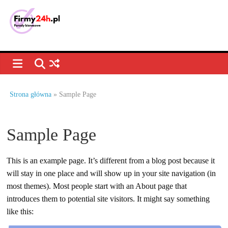
Skip
to
content
Porady
biznesowe,
dla
Strona główna
»
Sample Page
firm
Sample Page
–
This is an example page. It’s different from a blog post because it
jak
will stay in one place and will show up in your site navigation (in
most themes). Most people start with an About page that
prowadzić
introduces them to potential site visitors. It might say something
like this: