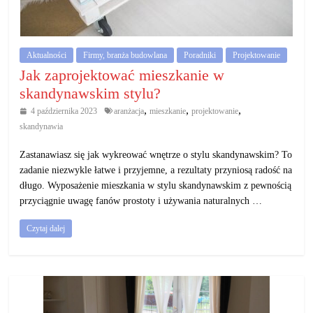
działalność
gospodarczą.
Aktualności
Firmy, branża budowlana
Poradniki
Projektowanie
Porady
Jak zaprojektować mieszkanie w
biznesowe
skandynawskim stylu?
,
,
,
4 października 2023
aranżacja
mieszkanie
projektowanie
skandynawia
Zastanawiasz się jak wykreować wnętrze o stylu skandynawskim? To
zadanie niezwykle łatwe i przyjemne, a rezultaty przyniosą radość na
długo. Wyposażenie mieszkania w stylu skandynawskim z pewnością
przyciągnie uwagę fanów prostoty i używania naturalnych …
Czytaj dalej