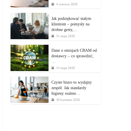
4 czerwca 2026
Jak podziękować stałym
klientom – pomysły na
drobne gesty,…
31 maja 2026
Dane o emisjach CBAM od
dostawcy – co sprawdzić,
…
13 maja 2026
Czyste biuro to wydajny
zespół. Jak standardy
higieny realnie…
30 kwietnia 2026