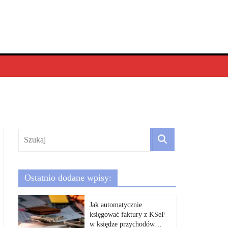
Ostatnio dodane wpisy:
Jak automatycznie
księgować faktury z KSeF
w księdze przychodów…