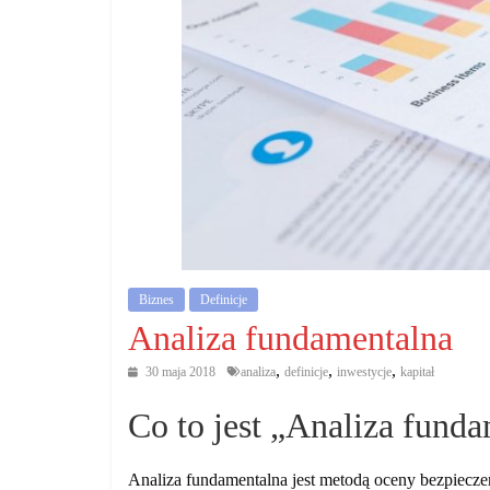
działalność
gospodarczą.
Porady
biznesowe
Biznes
Definicje
Analiza fundamentalna
,
,
,
30 maja 2018
analiza
definicje
inwestycje
kapitał
Co to jest „Analiza fund
Analiza fundamentalna jest metodą oceny bezpiecze