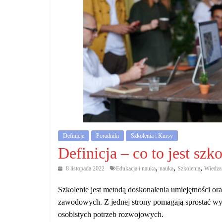
działalność
gospodarczą.
Porady
biznesowe
Definicje
Poradniki
Szkolenia i Kursy
Definicja – co to jest szk
,
,
,
8 listopada 2022
Edukacja i nauka
nauka
Szkolenia
Wiedza
Szkolenie jest metodą doskonalenia umiejętności o
zawodowych. Z jednej strony pomagają sprostać wy
osobistych potrzeb rozwojowych.