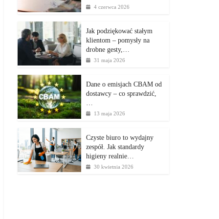
4 czerwca 2026
Jak podziękować stałym
klientom – pomysły na
drobne gesty,…
31 maja 2026
Dane o emisjach CBAM od
dostawcy – co sprawdzić,
…
13 maja 2026
Czyste biuro to wydajny
zespół. Jak standardy
higieny realnie…
30 kwietnia 2026