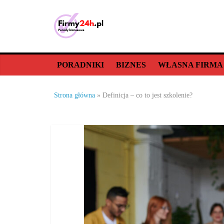
Skip
to
content
Porady
biznesowe,
PORADNIKI
BIZNES
WŁASNA FIRMA
dla
Strona główna
»
Definicja – co to jest szkolenie?
firm
–
jak
prowadzić