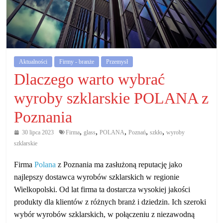
działalność
gospodarczą.
Porady
biznesowe
Aktualności
Firmy - branże
Przemysł
Dlaczego warto wybrać
wyroby szklarskie POLANA z
Poznania
,
,
,
,
,
30 lipca 2023
Firma
glass
POLANA
Poznań
szkło
wyroby
szklarskie
Firma
Polana
z Poznania ma zasłużoną reputację jako
najlepszy dostawca wyrobów szklarskich w regionie
Wielkopolski. Od lat firma ta dostarcza wysokiej jakości
produkty dla klientów z różnych branż i dziedzin. Ich szeroki
wybór wyrobów szklarskich, w połączeniu z niezawodną