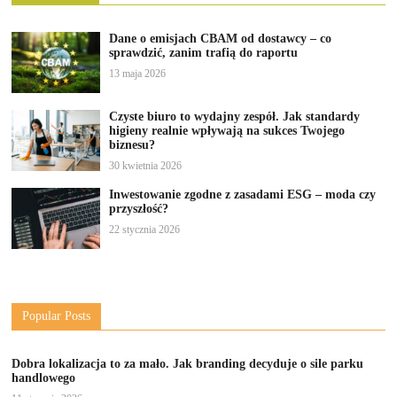
Dane o emisjach CBAM od dostawcy – co
sprawdzić, zanim trafią do raportu
13 maja 2026
Czyste biuro to wydajny zespół. Jak standardy
higieny realnie wpływają na sukces Twojego
biznesu?
30 kwietnia 2026
Inwestowanie zgodne z zasadami ESG – moda czy
przyszłość?
22 stycznia 2026
Popular Posts
Dobra lokalizacja to za mało. Jak branding decyduje o sile parku
handlowego