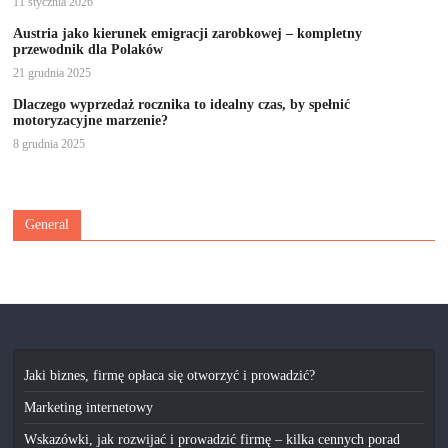
11 stycznia 2026
Austria jako kierunek emigracji zarobkowej – kompletny
przewodnik dla Polaków
21 grudnia 2025
Dlaczego wyprzedaż rocznika to idealny czas, by spełnić
motoryzacyjne marzenie?
8 grudnia 2025
General
Jaki biznes, firmę opłaca się otworzyć i prowadzić?
Marketing internetowy
Wskazówki, jak rozwijać i prowadzić firmę – kilka cennych porad