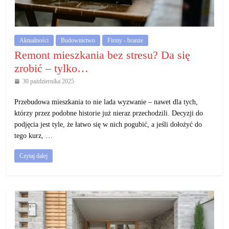
działalność
gospodarczą.
Aktualności
Budownictwo
Firmy - branże
Porady
Remont mieszkania bez stresu? Da się
biznesowe
zrobić – tylko…
30 października 2025
Przebudowa mieszkania to nie lada wyzwanie – nawet dla tych,
którzy przez podobne historie już nieraz przechodzili. Decyzji do
podjęcia jest tyle, że łatwo się w nich pogubić, a jeśli dołożyć do
tego kurz, …
Czytaj dalej