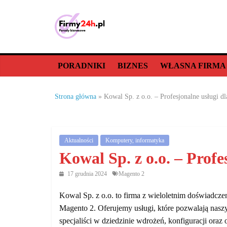
Skip
to
content
Porady
biznesowe,
PORADNIKI
BIZNES
WŁASNA FIRMA
dla
Strona główna
»
Kowal Sp. z o.o. – Profesjonalne usługi d
firm
Aktualności
Komputery, informatyka
–
Kowal Sp. z o.o. – Prof
jak
17 grudnia 2024
Magento 2
Kowal Sp. z o.o. to firma z wieloletnim doświadcze
prowadzić
Magento 2. Oferujemy usługi, które pozwalają nasz
specjaliści w dziedzinie wdrożeń, konfiguracji ora