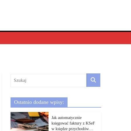
Ostatnio dodane wpisy:
Jak automatycznie
księgować faktury z KSeF
w księdze przychodów…