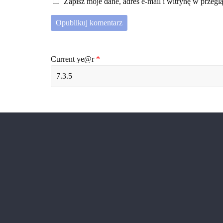
Zapisz moje dane, adres e-mail i witrynę w przeg
Current ye@r
*