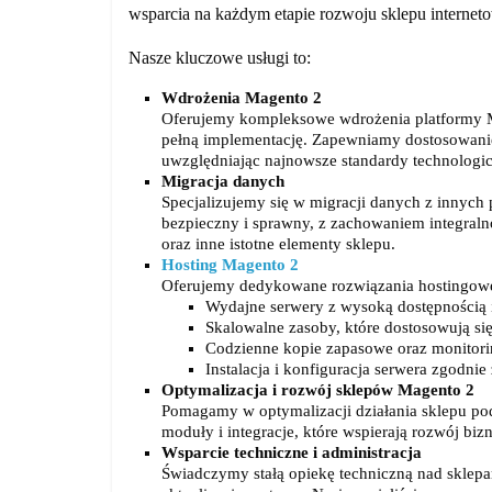
działalność
wsparcia na każdym etapie rozwoju sklepu internet
gospodarczą.
Nasze kluczowe usługi to:
Wdrożenia Magento 2
Porady
Oferujemy kompleksowe wdrożenia platformy Mag
pełną implementację. Zapewniamy dostosowanie
biznesowe
uwzględniając najnowsze standardy technologi
Migracja danych
Specjalizujemy się w migracji danych z innyc
bezpieczny i sprawny, z zachowaniem integraln
oraz inne istotne elementy sklepu.
Hosting Magento 2
Oferujemy dedykowane rozwiązania hostingow
Wydajne serwery z wysoką dostępnością 
Skalowalne zasoby, które dostosowują się
Codzienne kopie zapasowe oraz monitori
Instalacja i konfiguracja serwera zgodni
Optymalizacja i rozwój sklepów Magento 2
Pomagamy w optymalizacji działania sklepu p
moduły i integracje, które wspierają rozwój biz
Wsparcie techniczne i administracja
Świadczymy stałą opiekę techniczną nad sklepa