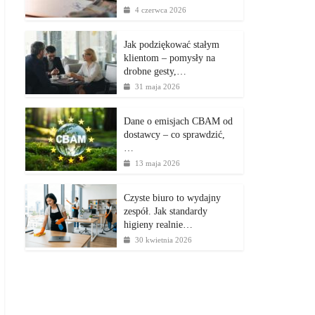
4 czerwca 2026
Jak podziękować stałym
klientom – pomysły na
drobne gesty,…
31 maja 2026
Dane o emisjach CBAM od
dostawcy – co sprawdzić,
…
13 maja 2026
Czyste biuro to wydajny
zespół. Jak standardy
higieny realnie…
30 kwietnia 2026