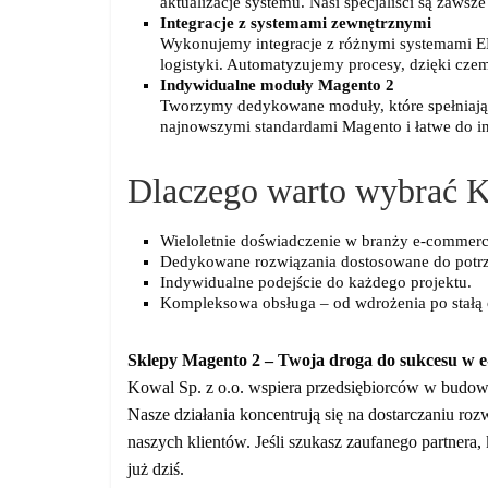
aktualizacje systemu. Nasi specjaliści są zawsz
Integracje z systemami zewnętrznymi
Wykonujemy integracje z różnymi systemami ERP
logistyki. Automatyzujemy procesy, dzięki czemu
Indywidualne moduły Magento 2
Tworzymy dedykowane moduły, które spełniają 
najnowszymi standardami Magento i łatwe do int
Dlaczego warto wybrać K
Wieloletnie doświadczenie w branży e-commerc
Dedykowane rozwiązania dostosowane do potrz
Indywidualne podejście do każdego projektu.
Kompleksowa obsługa – od wdrożenia po stałą 
Sklepy Magento 2 – Twoja droga do sukcesu w 
Kowal Sp. z o.o. wspiera przedsiębiorców w budowie
Nasze działania koncentrują się na dostarczaniu rozw
naszych klientów. Jeśli szukasz zaufanego partnera,
już dziś.