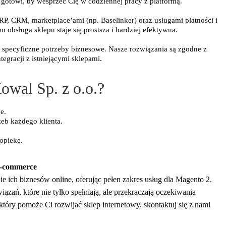
e gotowi, by wesprzeć Cię w codziennej pracy z platformą.
, CRM, marketplace’ami (np. Baselinker) oraz usługami płatności i
 obsługa sklepu staje się prostsza i bardziej efektywna.
specyficzne potrzeby biznesowe. Nasze rozwiązania są zgodne z
egracji z istniejącymi sklepami.
owal Sp. z o.o.?
e.
eb każdego klienta.
opiekę.
e-commerce
 ich biznesów online, oferując pełen zakres usług dla Magento 2.
iązań, które nie tylko spełniają, ale przekraczają oczekiwania
 który pomoże Ci rozwijać sklep internetowy, skontaktuj się z nami