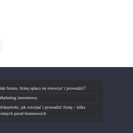
Jaki biznes, firmę opłaca się otworzyć i prowadzić?
Marketing internetowy
Wskazówki, jak rozwijać i prowadzić firmę – kilka
cennych porad biznesowych