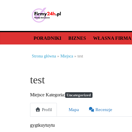
Skip
to
content
Porady
biznesowe,
PORADNIKI
BIZNES
WŁASNA FIRMA
dla
Strona główna
»
Miejsca
»
test
firm
test
–
Miejsce Kategoria:
Uncategorized
jak
Profil
Mapa
Recenzje
prowadzić
gygtkuytuytu