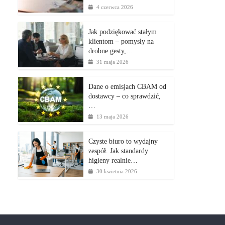
4 czerwca 2026
Jak podziękować stałym
klientom – pomysły na
drobne gesty,…
31 maja 2026
Dane o emisjach CBAM od
dostawcy – co sprawdzić,
…
13 maja 2026
Czyste biuro to wydajny
zespół. Jak standardy
higieny realnie…
30 kwietnia 2026