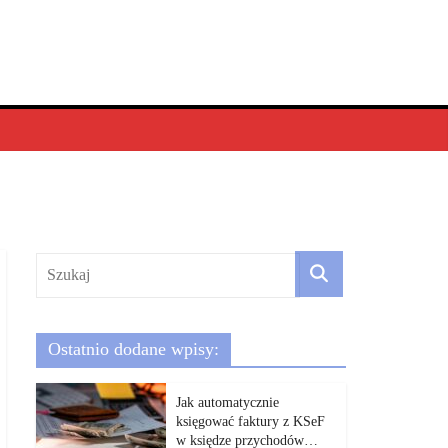
Ostatnio dodane wpisy:
Jak automatycznie
księgować faktury z KSeF
w księdze przychodów…