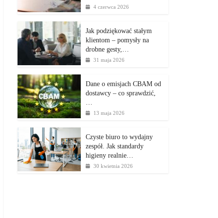
4 czerwca 2026
Jak podziękować stałym
klientom – pomysły na
drobne gesty,…
31 maja 2026
Dane o emisjach CBAM od
dostawcy – co sprawdzić,
…
13 maja 2026
Czyste biuro to wydajny
zespół. Jak standardy
higieny realnie…
30 kwietnia 2026