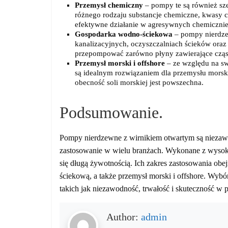
Przemysł chemiczny
– pompy te są również s
różnego rodzaju substancje chemiczne, kwasy c
efektywne działanie w agresywnych chemicznie
Gospodarka wodno-ściekowa
– pompy nierdze
kanalizacyjnych, oczyszczalniach ścieków oraz
przepompować zarówno płyny zawierające cząstki
Przemysł morski i offshore
– ze względu na sw
są idealnym rozwiązaniem dla przemysłu morsk
obecność soli morskiej jest powszechna.
Podsumowanie.
Pompy nierdzewne z wirnikiem otwartym są niezawo
zastosowanie w wielu branżach. Wykonane z wysokiej
się długą żywotnością. Ich zakres zastosowania o
ściekową, a także przemysł morski i offshore. Wyb
takich jak niezawodność, trwałość i skuteczność 
Author:
admin