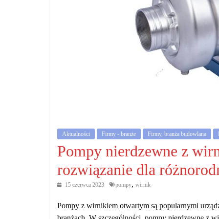
działalność
gospodarczą.
Porady
biznesowe
Aktualności
Firmy - branże
Firmy, branża budowlana
Pompy nierdzewne z wirn
rozwiązanie dla różnoro
,
15 czerwca 2023
pompy
wirnik
Pompy z wirnikiem otwartym są popularnymi urządz
branżach. W szczególności, pompy nierdzewne z wi