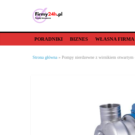
Skip
to
content
Porady
biznesowe,
PORADNIKI
BIZNES
WŁASNA FIRMA
dla
Strona główna
»
Pompy nierdzewne z wirnikiem otwartym –
firm
–
jak
prowadzić