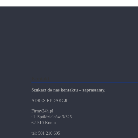
Kontakt
Szukasz do nas kontaktu – zapraszamy.
ADRES REDAKCJI:
Firmy24h.pl
ul. Spółdzielców 3/325
62-510 Konin
tel: 501 210 695