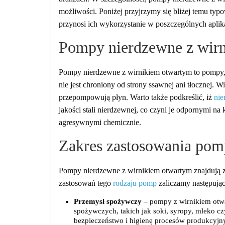
możliwości. Poniżej przyjrzymy się bliżej temu typ
przynosi ich wykorzystanie w poszczególnych aplik
Pompy nierdzewne z wir
Pompy nierdzewne z wirnikiem otwartym to pompy, w
nie jest chroniony od strony ssawnej ani tłocznej. W
przepompowują płyn. Warto także podkreślić, iż
nie
jakości stali nierdzewnej, co czyni je odpornymi n
agresywnymi chemicznie.
Zakres zastosowania pom
Pompy nierdzewne z wirnikiem otwartym znajdują z
zastosowań tego
rodzaju pomp
zaliczamy następując
Przemysł spożywczy
– pompy z wirnikiem ot
spożywczych, takich jak soki, syropy, mleko c
bezpieczeństwo i higienę procesów produkcyjn