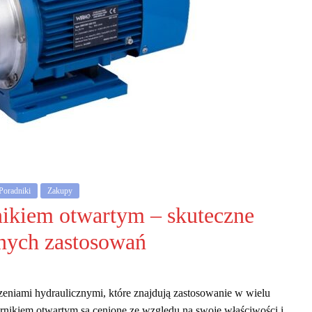
Poradniki
Zakupy
ikiem otwartym – skuteczne
dnych zastosowań
eniami hydraulicznymi, które znajdują zastosowanie w wielu
rnikiem otwartym są cenione ze względu na swoje właściwości i