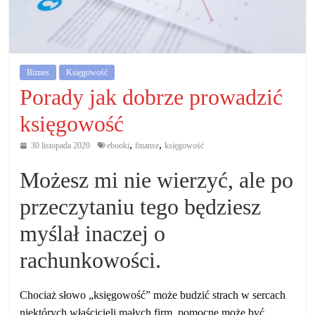
działalność
gospodarczą.
Porady
Biznes
Księgowość
biznesowe
Porady jak dobrze prowadzić
księgowość
,
,
30 listopada 2020
ebooki
finanse
księgowość
Możesz mi nie wierzyć, ale po
przeczytaniu tego będziesz
myślał inaczej o
rachunkowości.
Chociaż słowo „księgowość” może budzić strach w sercach
niektórych właścicieli małych firm, pomocne może być