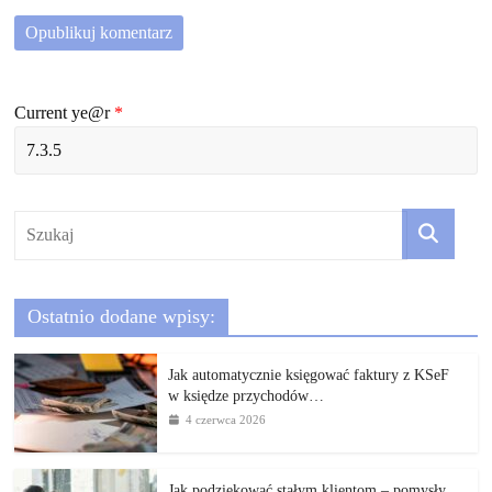
Current ye@r
*
Ostatnio dodane wpisy:
Jak automatycznie księgować faktury z KSeF
w księdze przychodów…
4 czerwca 2026
Jak podziękować stałym klientom – pomysły