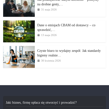
na drobne gesty,…
31 maja 2026
Dane o emisjach CBAM od dostawcy – co
sprawdzić,…
13 maja 2026
Czyste biuro to wydajny zespół. Jak standardy
higieny realnie…
30 kwietnia 2026
Jaki biznes, firmę opłaca się otworzyć i prowadzić?