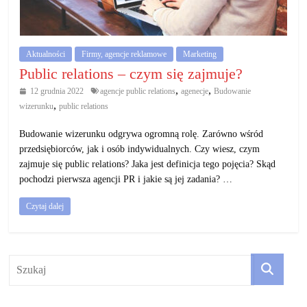
działalność
gospodarczą.
Aktualności
Firmy, agencje reklamowe
Marketing
Porady
Public relations – czym się zajmuje?
biznesowe
,
,
12 grudnia 2022
agencje public relations
agenecje
Budowanie
,
wizerunku
public relations
Budowanie wizerunku odgrywa ogromną rolę. Zarówno wśród
przedsiębiorców, jak i osób indywidualnych. Czy wiesz, czym
zajmuje się public relations? Jaka jest definicja tego pojęcia? Skąd
pochodzi pierwsza agencji PR i jakie są jej zadania? …
Czytaj dalej