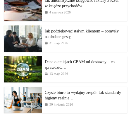
Jak automatycznie księgować faktury z KSeF
w księdze przychodów…
4 czerwca 2026
Jak podziękować stałym klientom – pomysły
na drobne gesty,…
31 maja 2026
Dane o emisjach CBAM od dostawcy – co
sprawdzić,…
13 maja 2026
Czyste biuro to wydajny zespół. Jak standardy
higieny realnie…
30 kwietnia 2026