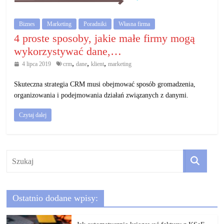
działalność
gospodarczą.
Biznes
Marketing
Poradniki
Własna firma
4 proste sposoby, jakie małe firmy mogą
wykorzystywać dane,…
Porady
biznesowe
,
,
,
4 lipca 2019
crm
dane
klient
marketing
Skuteczna strategia CRM musi obejmować sposób gromadzenia,
organizowania i podejmowania działań związanych z danymi.
Czytaj dalej
Ostatnio dodane wpisy: