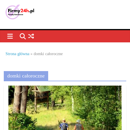
Skip
to
content
Porady
biznesowe,
dla
Strona główna
»
domki całoroczne
firm
domki całoroczne
–
jak
prowadzić