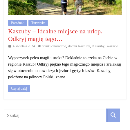
działalność
gospodarczą.
Poradniki
Turystyka
Porady
Kaszuby – Idealne miejsce na urlop.
biznesowe
Odkryj magię tego…
,
,
,
4 kwietnia 2024
domki całoroczne
domki Kaszuby
Kaszuby
wakacje
Wypoczynek pełen magii i uroku? Dokładnie to czeka na Ciebie w
regionie Kaszub! Odkryj piękno tego magicznego miejsca i zrelaksuj
się w otoczeniu malowniczych jezior i gęstych lasów. Kaszuby,
położone na północy Polski, znane …
Czytaj dalej