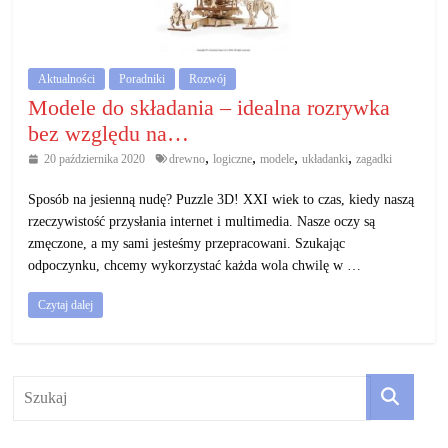
działalność
gospodarczą.
Aktualności
Poradniki
Rozwój
Porady
Modele do składania – idealna rozrywka
biznesowe
bez względu na…
,
,
,
,
20 października 2020
drewno
logiczne
modele
układanki
zagadki
Sposób na jesienną nudę? Puzzle 3D! XXI wiek to czas, kiedy naszą
rzeczywistość przysłania internet i multimedia. Nasze oczy są
zmęczone, a my sami jesteśmy przepracowani. Szukając
odpoczynku, chcemy wykorzystać każda wola chwilę w …
Czytaj dalej