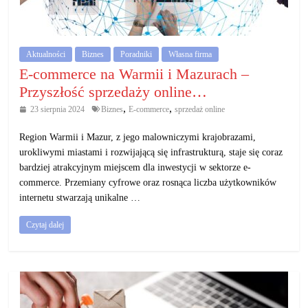
działalność
gospodarczą.
Aktualności
Biznes
Poradniki
Własna firma
Porady
E-commerce na Warmii i Mazurach –
biznesowe
Przyszłość sprzedaży online…
,
,
23 sierpnia 2024
Biznes
E-commerce
sprzedaż online
Region Warmii i Mazur, z jego malowniczymi krajobrazami,
urokliwymi miastami i rozwijającą się infrastrukturą, staje się coraz
bardziej atrakcyjnym miejscem dla inwestycji w sektorze e-
commerce. Przemiany cyfrowe oraz rosnąca liczba użytkowników
internetu stwarzają unikalne …
Czytaj dalej