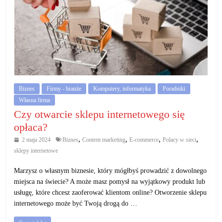
Biznes
Firmy - branże
Komputery, informatyka
Poradniki
Własna firma
Czy otwarcie sklepu internetowego się
opłaca?
,
,
,
,
2 maja 2024
Biznes
Content marketing
E-commerce
Polacy w sieci
sklepy internetowe
Marzysz o własnym biznesie, który mógłbyś prowadzić z dowolnego
miejsca na świecie? A może masz pomysł na wyjątkowy produkt lub
usługę, które chcesz zaoferować klientom online? Otworzenie sklepu
internetowego może być Twoją drogą do …