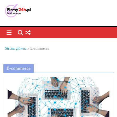
Skip
to
content
Porady
biznesowe,
dla
Strona główna
»
E-commerce
firm
E-commerce
–
jak
prowadzić