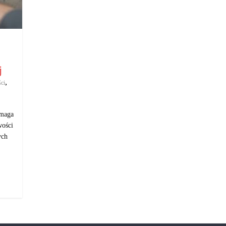
j
,
ści
ymaga
wości
ych