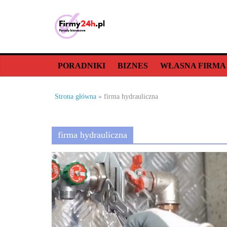
Skip
to
content
Porady
biznesowe,
PORADNIKI
BIZNES
WŁASNA FIRMA
dla
Strona główna
»
firma hydrauliczna
firm
firma hydrauliczna
–
jak
prowadzić