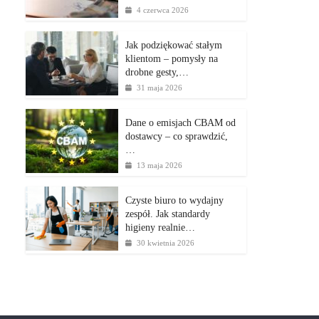
4 czerwca 2026
Jak podziękować stałym
klientom – pomysły na
drobne gesty,…
31 maja 2026
Dane o emisjach CBAM od
dostawcy – co sprawdzić,
…
13 maja 2026
Czyste biuro to wydajny
zespół. Jak standardy
higieny realnie…
30 kwietnia 2026