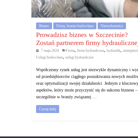
działalność
gospodarczą.
Biznes
Firmy, branża budowlana
Nieruchomości
Porady
Prowadzisz biznes w Szczecinie?
biznesowe
Zostań partnerem firmy hydrauliczne
,
,
,
7 maja 2024
Firma
firma hydrauliczna
hydraulik
umiejętno
,
Usługi budowlane
usługi hydrauliczne
Współczesny rynek usług jest niezwykle dynamiczny i w
od przedsiębiorców ciągłego poszukiwania nowych możli
oraz optymalizacji swojej działalności. Jednym z kluczow
aspektów, który może przyczynić się do sukcesu biznesu –
szczególnie w branży związanej …
Czytaj dalej