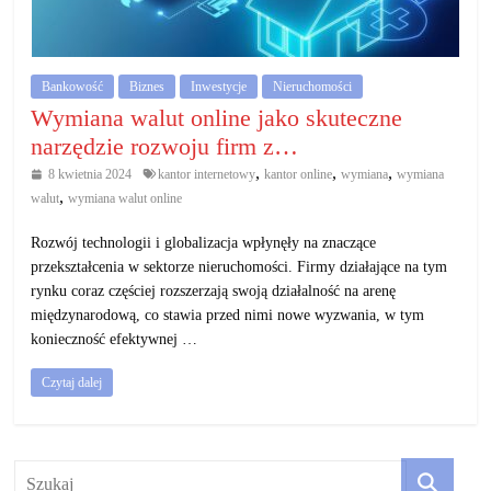
działalność
gospodarczą.
Bankowość
Biznes
Inwestycje
Nieruchomości
Porady
Wymiana walut online jako skuteczne
biznesowe
narzędzie rozwoju firm z…
,
,
,
8 kwietnia 2024
kantor internetowy
kantor online
wymiana
wymiana
,
walut
wymiana walut online
Rozwój technologii i globalizacja wpłynęły na znaczące
przekształcenia w sektorze nieruchomości. Firmy działające na tym
rynku coraz częściej rozszerzają swoją działalność na arenę
międzynarodową, co stawia przed nimi nowe wyzwania, w tym
konieczność efektywnej …
Czytaj dalej