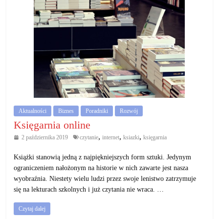
Aktualności
Biznes
Poradniki
Rozwój
Księgarnia online
,
,
,
2 października 2019
czytanie
internet
ksiazki
księgarnia
Książki stanowią jedną z najpiękniejszych form sztuki. Jedynym
ograniczeniem nałożonym na historie w nich zawarte jest nasza
wyobraźnia. Niestety wielu ludzi przez swoje lenistwo zatrzymuje
się na lekturach szkolnych i już czytania nie wraca. …
Czytaj dalej