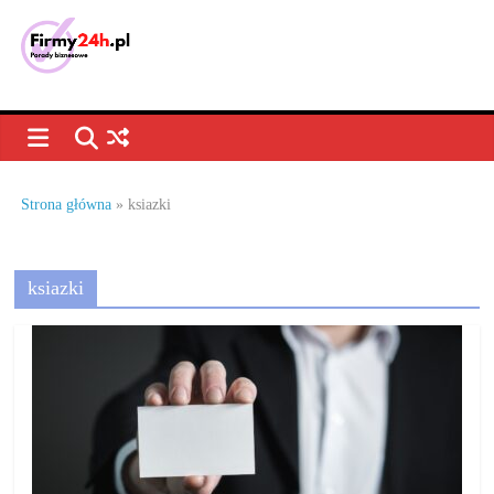
Skip
to
content
Porady
biznesowe,
dla
Strona główna
»
ksiazki
firm
ksiazki
–
jak
prowadzić