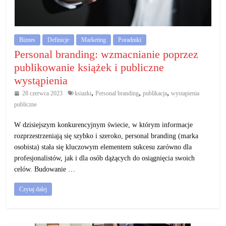
działalność
gospodarczą.
Biznes
Definicje
Marketing
Poradniki
Porady
Personal branding: wzmacnianie poprzez
biznesowe
publikowanie książek i publiczne
wystąpienia
,
,
,
28 czerwca 2023
ksiazki
Personal branding
publikacja
wystapienia
publiczne
W dzisiejszym konkurencyjnym świecie, w którym informacje
rozprzestrzeniają się szybko i szeroko, personal branding (marka
osobista) stała się kluczowym elementem sukcesu zarówno dla
profesjonalistów, jak i dla osób dążących do osiągnięcia swoich
celów. Budowanie …
Czytaj dalej