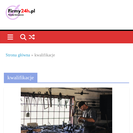
Skip
to
content
Porady
biznesowe,
dla
Strona główna
»
kwalifikacje
firm
kwalifikacje
–
jak
prowadzić