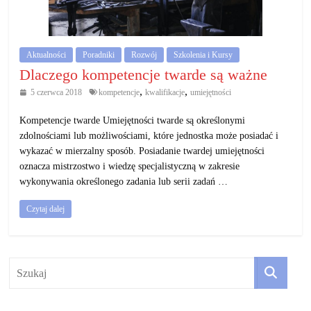
działalność
gospodarczą.
Aktualności
Poradniki
Rozwój
Szkolenia i Kursy
Porady
Dlaczego kompetencje twarde są ważne
biznesowe
,
,
5 czerwca 2018
kompetencje
kwalifikacje
umiejętności
Kompetencje twarde Umiejętności twarde są określonymi
zdolnościami lub możliwościami, które jednostka może posiadać i
wykazać w mierzalny sposób. Posiadanie twardej umiejętności
oznacza mistrzostwo i wiedzę specjalistyczną w zakresie
wykonywania określonego zadania lub serii zadań …
Czytaj dalej