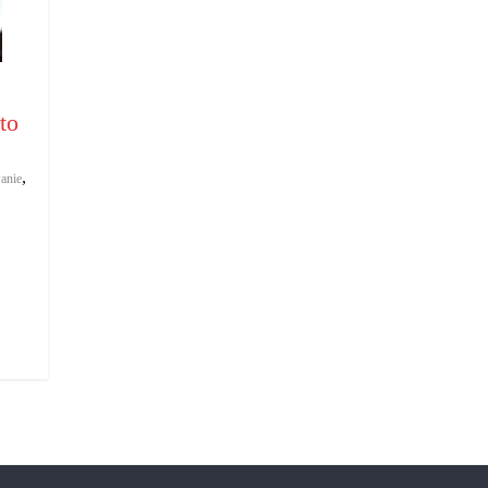
to
,
anie