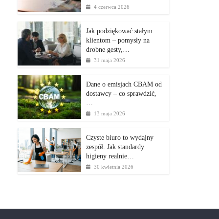
4 czerwca 2026
Jak podziękować stałym
klientom – pomysły na
drobne gesty,…
31 maja 2026
Dane o emisjach CBAM od
dostawcy – co sprawdzić,
…
13 maja 2026
Czyste biuro to wydajny
zespół. Jak standardy
higieny realnie…
30 kwietnia 2026