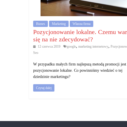
działalność
gospodarczą.
Biznes
Marketing
Własna firma
Porady
Pozycjonowanie lokalne. Czemu war
biznesowe
się na nie zdecydować?
,
,
12 czerwca 2019
google
marketing internetowy
Pozycjonow
Seo
W przypadku małych firm najlepszą metodą promocji jest
pozycjonowanie lokalne. Co powinniśmy wiedzieć o tej
dziedzinie marketingu?
Czytaj dalej