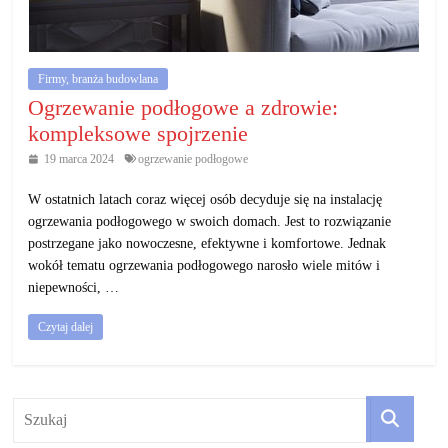
działalność
gospodarczą.
Firmy, branża budowlana
Porady
Ogrzewanie podłogowe a zdrowie:
biznesowe
kompleksowe spojrzenie
19 marca 2024
ogrzewanie podłogowe
W ostatnich latach coraz więcej osób decyduje się na instalację
ogrzewania podłogowego w swoich domach. Jest to rozwiązanie
postrzegane jako nowoczesne, efektywne i komfortowe. Jednak
wokół tematu ogrzewania podłogowego narosło wiele mitów i
niepewności, …
Czytaj dalej