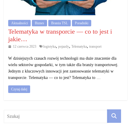
działalność
gospodarczą.
Aktualności
Biznes
Branża TSL
Poradniki
Porady
Telematyka w transporcie — co to jest i
biznesowe
jakie…
,
,
,
12 czerwca 2023
logistyka
pojazdy
Telematyka
transport
W dzisiejszych czasach rozwój technologii ma duże znaczenie dla
wielu sektorów gospodarki, w tym także dla branży transportowej.
Jednym z kluczowych innowacji jest zastosowanie telematyki w
transporcie. Telematyka — co to jest? Telematyka to …
Czytaj dalej