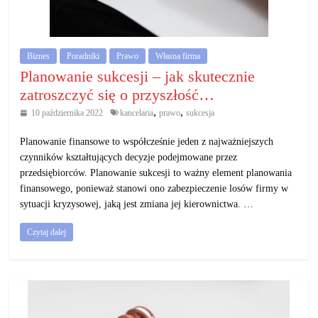
działalność
gospodarczą.
Biznes
Poradniki
Prawo
Własna firma
Porady
Planowanie sukcesji – jak skutecznie
biznesowe
zatroszczyć się o przyszłość…
,
,
10 października 2022
kancelaria
prawo
sukcesja
Planowanie finansowe to współcześnie jeden z najważniejszych
czynników kształtujących decyzje podejmowane przez
przedsiębiorców. Planowanie sukcesji to ważny element planowania
finansowego, ponieważ stanowi ono zabezpieczenie losów firmy w
sytuacji kryzysowej, jaką jest zmiana jej kierownictwa. …
Czytaj dalej