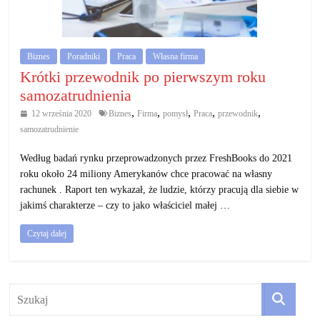
działalność
gospodarczą.
Biznes
Poradniki
Praca
Własna firma
Porady
Krótki przewodnik po pierwszym roku
biznesowe
samozatrudnienia
,
,
,
,
,
12 września 2020
Biznes
Firma
pomysł
Praca
przewodnik
samozatrudnienie
Według badań rynku przeprowadzonych przez FreshBooks do 2021
roku około 24 miliony Amerykanów chce pracować na własny
rachunek . Raport ten wykazał, że ludzie, którzy pracują dla siebie w
jakimś charakterze – czy to jako właściciel małej …
Czytaj dalej