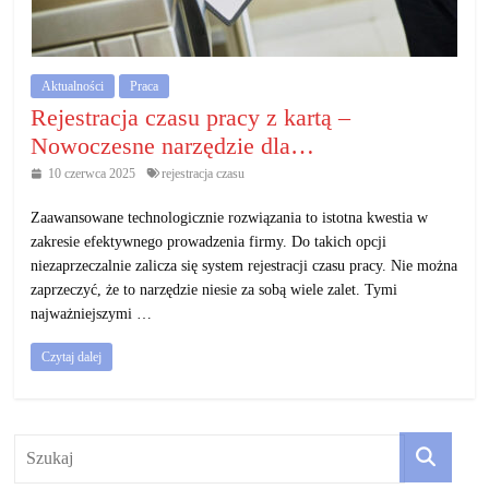
działalność
gospodarczą.
Aktualności
Praca
Porady
Rejestracja czasu pracy z kartą –
biznesowe
Nowoczesne narzędzie dla…
10 czerwca 2025
rejestracja czasu
Zaawansowane technologicznie rozwiązania to istotna kwestia w
zakresie efektywnego prowadzenia firmy. Do takich opcji
niezaprzeczalnie zalicza się system rejestracji czasu pracy. Nie można
zaprzeczyć, że to narzędzie niesie za sobą wiele zalet. Tymi
najważniejszymi …
Czytaj dalej