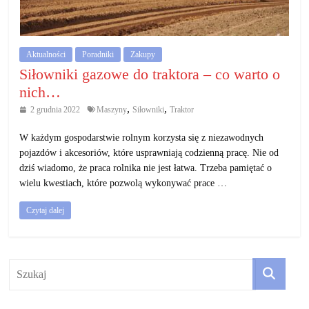
działalność
gospodarczą.
Aktualności
Poradniki
Zakupy
Porady
Siłowniki gazowe do traktora – co warto o
biznesowe
nich…
,
,
2 grudnia 2022
Maszyny
Siłowniki
Traktor
W każdym gospodarstwie rolnym korzysta się z niezawodnych
pojazdów i akcesoriów, które usprawniają codzienną pracę. Nie od
dziś wiadomo, że praca rolnika nie jest łatwa. Trzeba pamiętać o
wielu kwestiach, które pozwolą wykonywać prace …
Czytaj dalej