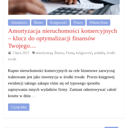
działalność
gospodarczą.
Aktualności
Biznes
Księgowość
Prawo
Własna firma
Porady
Amortyzacja nieruchomości komercyjnych
biznesowe
– klucz do optymalizacji finansów
Twojego…
,
,
,
,
,
5 lipca 2023
amortyzacja
Biznes
Firma
księgowość
podatki
środki
trwałe
Kupno nieruchomości komercyjnych na cele biznesowe zazwyczaj
traktowane jest jako inwestycja w środki trwałe. Proces księgowej
ewidencji takiego zakupu różni się od typowego sposobu
zapisywania innych wydatków firmy. Zamiast odnotowywać całość
kosztu w dniu …
Czytaj dalej