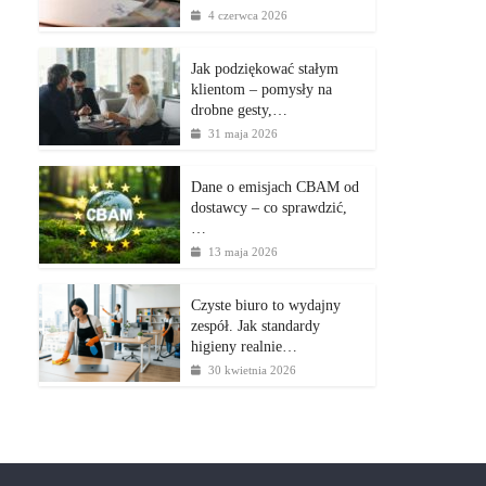
4 czerwca 2026
Jak podziękować stałym
klientom – pomysły na
drobne gesty,…
31 maja 2026
Dane o emisjach CBAM od
dostawcy – co sprawdzić,
…
13 maja 2026
Czyste biuro to wydajny
zespół. Jak standardy
higieny realnie…
30 kwietnia 2026