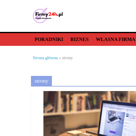
Skip
to
content
Porady
biznesowe,
PORADNIKI
BIZNES
WŁASNA FIRMA
dla
Strona główna
»
strony
firm
strony
–
jak
prowadzić