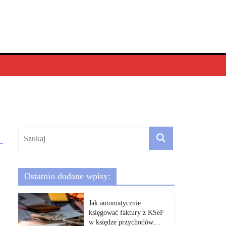
Ostatnio dodane wpisy:
Jak automatycznie
księgować faktury z KSeF
w księdze przychodów…