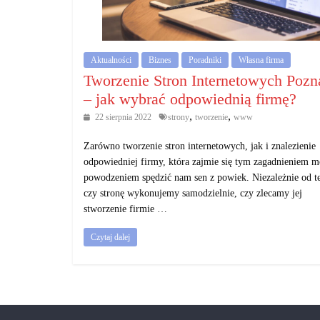
działalność
gospodarczą.
Aktualności
Biznes
Poradniki
Własna firma
Porady
Tworzenie Stron Internetowych Pozn
biznesowe
– jak wybrać odpowiednią firmę?
,
,
22 sierpnia 2022
strony
tworzenie
www
Zarówno tworzenie stron internetowych, jak i znalezienie
odpowiedniej firmy, która zajmie się tym zagadnieniem m
powodzeniem spędzić nam sen z powiek. Niezależnie od t
czy stronę wykonujemy samodzielnie, czy zlecamy jej
stworzenie firmie …
Czytaj dalej