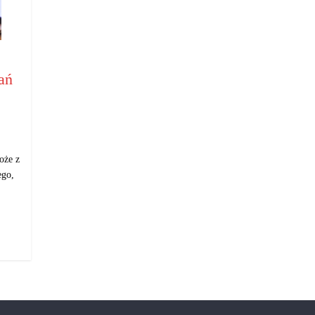
ań
oże z
ego,