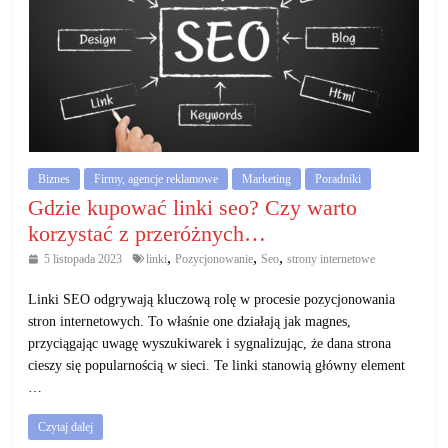
Biznes
Firmy, agencje reklamowe
Marketing
Poradniki
Gdzie kupować linki seo? Czy warto
korzystać z przeróżnych…
,
,
,
5 listopada 2023
linki
Pozycjonowanie
Seo
strony internetowe
Linki SEO odgrywają kluczową rolę w procesie pozycjonowania
stron internetowych. To właśnie one działają jak magnes,
przyciągając uwagę wyszukiwarek i sygnalizując, że dana strona
cieszy się popularnością w sieci. Te linki stanowią główny element
…
Czytaj dalej