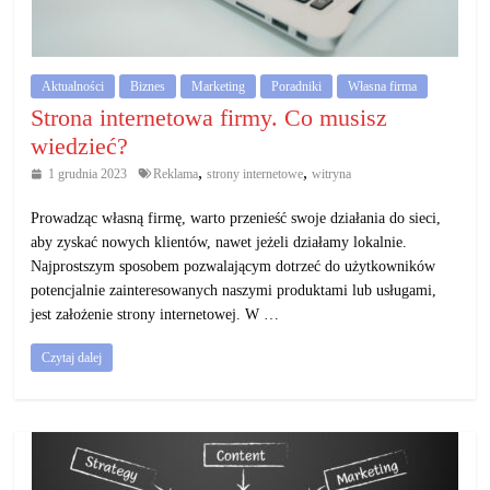
działalność
gospodarczą.
Aktualności
Biznes
Marketing
Poradniki
Własna firma
Porady
Strona internetowa firmy. Co musisz
biznesowe
wiedzieć?
,
,
1 grudnia 2023
Reklama
strony internetowe
witryna
Prowadząc własną firmę, warto przenieść swoje działania do sieci,
aby zyskać nowych klientów, nawet jeżeli działamy lokalnie.
Najprostszym sposobem pozwalającym dotrzeć do użytkowników
potencjalnie zainteresowanych naszymi produktami lub usługami,
jest założenie strony internetowej. W …
Czytaj dalej