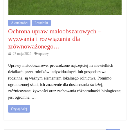
działalność
gospodarczą.
Aktualności
Poradniki
Porady
Ochrona upraw małoobszarowych –
biznesowe
wyzwania i rozwiązania dla
zrównoważonego…
27 maja 2025
uprawy
Uprawy małoobszarowe, prowadzone najczęściej na niewielkich
działkach przez rolników indywidualnych lub gospodarstwa
rodzinne, są ważnym elementem lokalnego rolnictwa. Pomimo
ograniczonej skali, ich znaczenie dla dostarczania świeżej,
zróżnicowanej żywności oraz zachowania różnorodności biologicznej
jest ogromne. …
Czytaj dalej