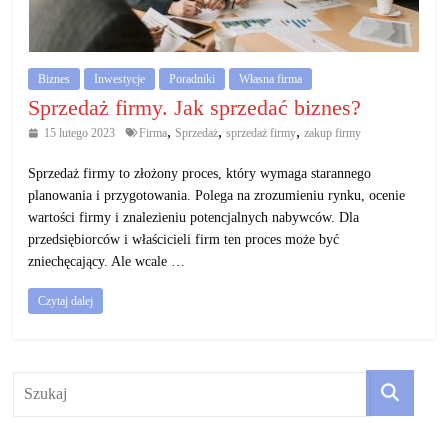
działalność
gospodarczą.
Biznes
Inwestycje
Poradniki
Własna firma
Porady
Sprzedaż firmy. Jak sprzedać biznes?
biznesowe
,
,
,
15 lutego 2023
Firma
Sprzedaż
sprzedaż firmy
zakup firmy
Sprzedaż firmy to złożony proces, który wymaga starannego
planowania i przygotowania. Polega na zrozumieniu rynku, ocenie
wartości firmy i znalezieniu potencjalnych nabywców. Dla
przedsiębiorców i właścicieli firm ten proces może być
zniechęcający. Ale wcale …
Czytaj dalej