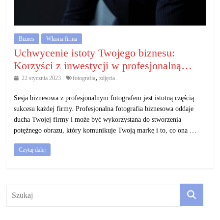
działalność
gospodarczą.
Biznes
Własna firma
Porady
Uchwycenie istoty Twojego biznesu:
biznesowe
Korzyści z inwestycji w profesjonalną…
,
22 stycznia 2023
fotografia
zdjęcia
Sesja biznesowa z profesjonalnym fotografem jest istotną częścią
sukcesu każdej firmy. Profesjonalna fotografia biznesowa oddaje
ducha Twojej firmy i może być wykorzystana do stworzenia
potężnego obrazu, który komunikuje Twoją markę i to, co ona …
Czytaj dalej