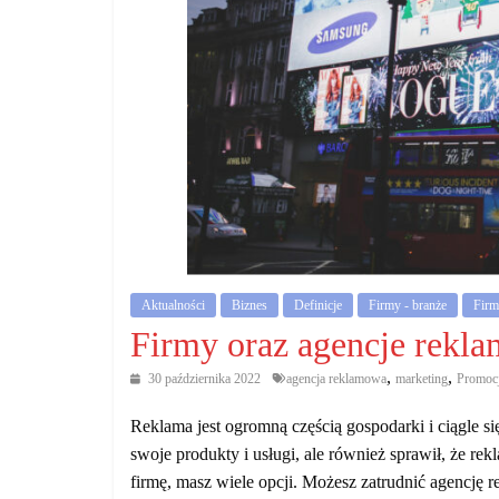
działalność
gospodarczą.
Porady
biznesowe
Aktualności
Biznes
Definicje
Firmy - branże
Firm
Firmy oraz agencje rekl
,
,
30 października 2022
agencja reklamowa
marketing
Promoc
Reklama jest ogromną częścią gospodarki i ciągle si
swoje produkty i usługi, ale również sprawił, że re
firmę, masz wiele opcji. Możesz zatrudnić agencj