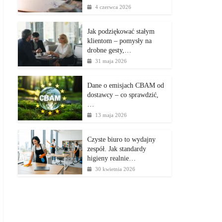
4 czerwca 2026
Jak podziękować stałym
klientom – pomysły na
drobne gesty,…
31 maja 2026
Dane o emisjach CBAM od
dostawcy – co sprawdzić,
…
13 maja 2026
Czyste biuro to wydajny
zespół. Jak standardy
higieny realnie…
30 kwietnia 2026