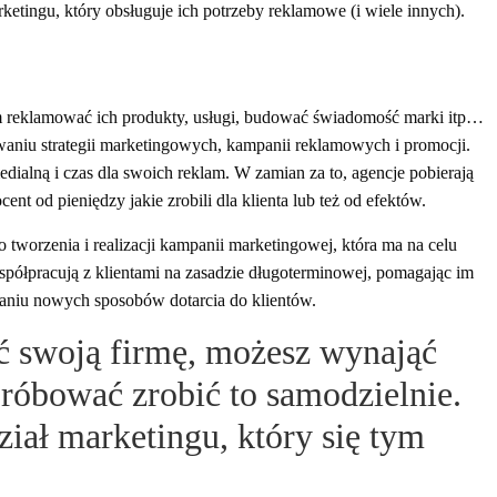
rketingu, który obsługuje ich potrzeby reklamowe (i wiele innych).
m reklamować ich produkty, usługi, budować świadomość marki itp…
iu strategii marketingowych, kampanii reklamowych i promocji.
ialną i czas dla swoich reklam. W zamian za to, agencje pobierają
cent od pieniędzy jakie zrobili dla klienta lub też od efektów.
worzenia i realizacji kampanii marketingowej, która ma na celu
półpracują z klientami na zasadzie długoterminowej, pomagając im
niu nowych sposobów dotarcia do klientów.
ć swoją firmę, możesz wynająć
róbować zrobić to samodzielnie.
iał marketingu, który się tym