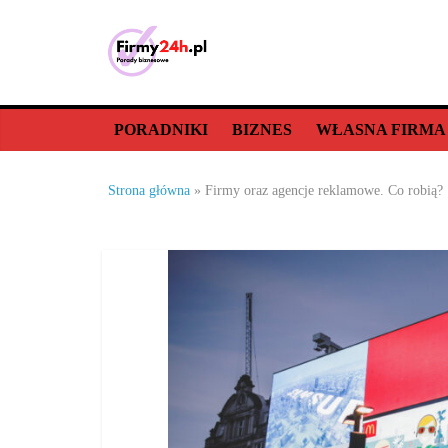
Skip
to
content
Porady
biznesowe,
PORADNIKI
BIZNES
WŁASNA FIRMA
dla
Strona główna
»
Firmy oraz agencje reklamowe. Co robią?
firm
–
jak
prowadzić