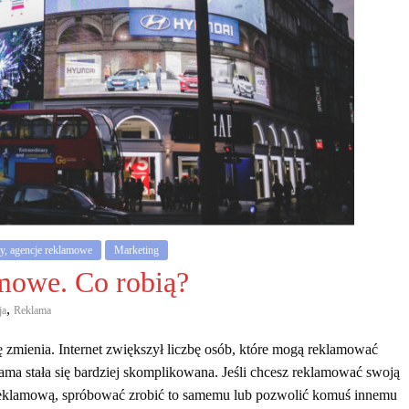
y, agencje reklamowe
Marketing
amowe. Co robią?
,
ja
Reklama
ę zmienia. Internet zwiększył liczbę osób, które mogą reklamować
klama stała się bardziej skomplikowana. Jeśli chcesz reklamować swoją
ę reklamową, spróbować zrobić to samemu lub pozwolić komuś innemu