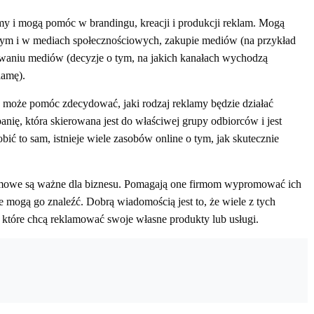
amy i mogą pomóc w brandingu, kreacji i produkcji reklam. Mogą
m i w mediach społecznościowych, zakupie mediów (na przykład
nowaniu mediów (decyzje o tym, na jakich kanałach wychodzą
lamę).
a może pomóc zdecydować, jaki rodzaj reklamy będzie działać
nię, która skierowana jest do właściwej grupy odbiorców i jest
bić to sam, istnieje wiele zasobów online o tym, jak skutecznie
amowe są ważne dla biznesu. Pomagają one firmom wypromować ich
ie mogą go znaleźć. Dobrą wiadomością jest to, że wiele z tych
, które chcą reklamować swoje własne produkty lub usługi.