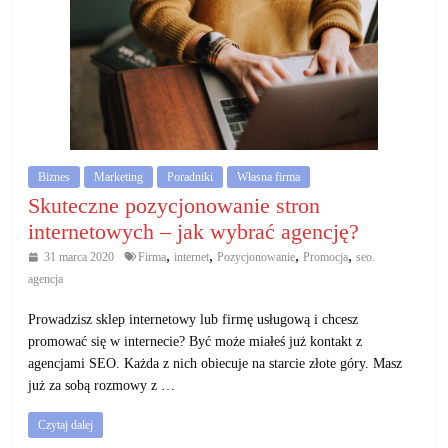
Biznes
Marketing
Poradniki
Własna firma
Skuteczne pozycjonowanie stron
internetowych – jak wybrać agencję?
,
,
,
,
31 marca 2020
Firma
internet
Pozycjonowanie
Promocja
seo.
agencja
Prowadzisz sklep internetowy lub firmę usługową i chcesz
promować się w internecie? Być może miałeś już kontakt z
agencjami SEO. Każda z nich obiecuje na starcie złote góry. Masz
już za sobą rozmowy z …
Czytaj dalej