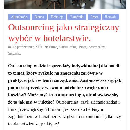
działalność
gospodarczą.
Aktualności
Biznes
Definicje
Poradniki
Praca
Rozwój
Outsourcing jako strategiczny
Porady
wybór w hotelarstwie.
biznesowe
,
,
,
,
16 października 2023
Firma
Outsourcing
Praca
pracownicy
Sprzedaż
Outsourcing w dziale sprzedaży indywidualnej dla hoteli
to temat, który zyskuje na znaczeniu zarówno w
praktyce, jak i w teorii zarządzania. Zastanawiasz się, jak
podnieść sprzedaż w swoim hotelu bez zwiększania
kosztów? Może myślisz o outsourcingu, ale obawiasz się,
że to jak gra w ruletkę?
Outsourcing, czyli zlecanie zadań i
funkcji zewnętrznym firmom, jest szeroko badanym
zagadnieniem w literaturze zarządzania i ekonomii. Tylko czy
teoria potwierdza praktykę?