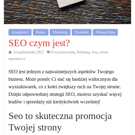
działalność
gospodarczą.
Porady
Aktualności
Biznes
Marketing
Poradniki
Własna firma
biznesowe
SEO czym jest?
,
,
,
24 października 2022
Pozycjonowanie
Reklama
Seo
strona
internetowa
SEO jest jednym z najważniejszych aspektów Twojego
biznesu. Może pomóc Ci stać się bardziej widocznym dla
wyszukiwarek, co z kolei zwiększy ruch na Twojej stronie.
Dzięki odpowiedniej strategii SEO, możesz uzyskać więcej
leadów i sprzedaży niż kiedykolwiek wcześniej!
Seo to skuteczna promocja
Twojej strony