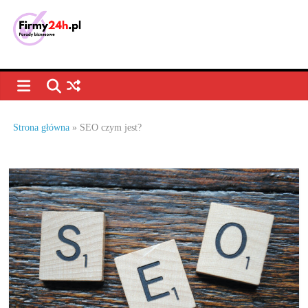
Skip
to
content
Porady
biznesowe,
dla
Strona główna
»
SEO czym jest?
firm
–
jak
prowadzić