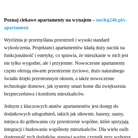
działalność
gospodarczą.
Poznaj ciekawe apartamenty na wynajem –
nocleg24h.pl/c-
apartament
Porady
biznesowe
Wyróżnia je przemyślana przestrzeń i wysoki standard
wykończenia. Projektanci apartamentów kładą duży nacisk na
funkcjonalność i estetykę, co sprawia, że mieszkanie w nich jest
nie tylko wygodne, ale i przyjemne. Nowoczesne apartamenty
często oferują otwarte przestrzenie życiowe, dużo naturalnego
światła dzięki przestronnym oknom, a także nowoczesne
technologie domowe, jak systemy smart home dla zwiększenia
bezpieczeństwa i komfortu mieszkańców.
Jednym z kluczowych atutów apartamentów jest dostęp do
dodatkowych udogodnień, takich jak siłownie, baseny, sauny,
miejsca do grillowania czy przestrzenie wspólne, które sprzyjają
integracji i budowaniu wspólnoty mieszkańców. Dla wielu osób
dostępność tych dodatków stanowi ważny czynnik przy wyborze