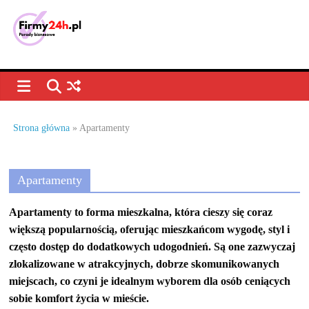
Skip
to
content
Porady
biznesowe,
dla
Strona główna
»
Apartamenty
firm
Apartamenty
–
Apartamenty to forma mieszkalna, która cieszy się coraz
jak
większą popularnością, oferując mieszkańcom wygodę, styl i
często dostęp do dodatkowych udogodnień. Są one zazwyczaj
zlokalizowane w atrakcyjnych, dobrze skomunikowanych
prowadzić
miejscach, co czyni je idealnym wyborem dla osób ceniących
sobie komfort życia w mieście.