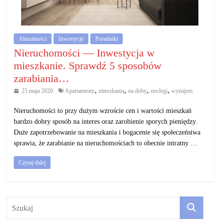
działalność
gospodarczą.
Aktualności
Inwestycje
Poradniki
Porady
Nieruchomości — Inwestycja w
biznesowe
mieszkanie. Sprawdź 5 sposobów
zarabiania…
,
,
,
,
25 maja 2020
Apartamenty
mieszkania
na doby
noclegi
wynajem
Nieruchomości to przy dużym wzroście cen i wartości mieszkań
bardzo dobry sposób na interes oraz zarobienie sporych pieniędzy.
Duże zapotrzebowanie na mieszkania i bogacenie się społeczeństwa
sprawia, że zarabianie na nieruchomościach to obecnie intratny …
Czytaj dalej