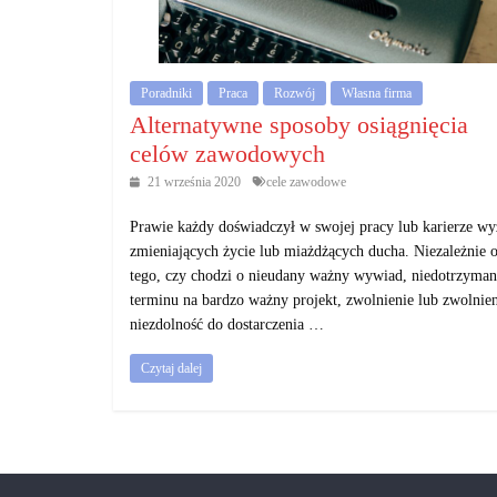
działalność
gospodarczą.
Poradniki
Praca
Rozwój
Własna firma
Porady
Alternatywne sposoby osiągnięcia
biznesowe
celów zawodowych
21 września 2020
cele zawodowe
Prawie każdy doświadczył w swojej pracy lub karierze w
zmieniających życie lub miażdżących ducha. Niezależnie 
tego, czy chodzi o nieudany ważny wywiad, niedotrzyman
terminu na bardzo ważny projekt, zwolnienie lub zwolnien
niezdolność do dostarczenia …
Czytaj dalej