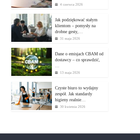
4 czerwca 2026
Jak podziękować stałym
klientom – pomysły na
drobne gesty,…
31 maja 2026
Dane o emisjach CBAM od
dostawcy – co sprawdzić,
…
13 maja 2026
Czyste biuro to wydajny
zespół. Jak standardy
higieny realnie…
30 kwietnia 2026