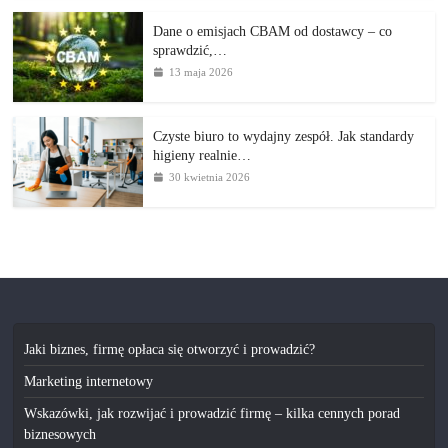
Dane o emisjach CBAM od dostawcy – co
sprawdzić,…
13 maja 2026
Czyste biuro to wydajny zespół. Jak standardy
higieny realnie…
30 kwietnia 2026
Jaki biznes, firmę opłaca się otworzyć i prowadzić?
Marketing internetowy
Wskazówki, jak rozwijać i prowadzić firmę – kilka cennych porad
biznesowych