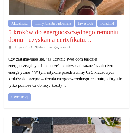
działalność
gospodarczą.
Aktualności
Firmy, branża budowlana
Inwestycje
Poradniki
Porady
5 kroków do energooszczędnego remontu
biznesowe
domu i uzyskania certyfikatu…
,
,
11 lipca 2023
dom
energia
remont
Czy zastanawiałeś się, jak uczynić swój dom bardziej
energooszczędnym i jednocześnie otrzymać ważne świadectwo
energetyczne ? W tym artykule przedstawimy Ci 5 kluczowych
kroków do przeprowadzenia energooszczędnego remontu, który nie
tylko pomoże Ci obniżyć koszty …
Czytaj dalej