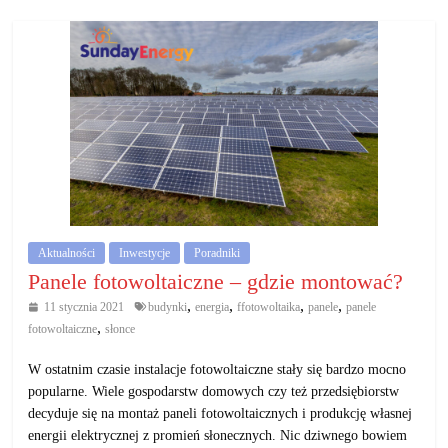
Aktualności
Inwestycje
Poradniki
Panele fotowoltaiczne – gdzie montować?
,
,
,
,
11 stycznia 2021
budynki
energia
ffotowoltaika
panele
panele
,
fotowoltaiczne
słonce
W ostatnim czasie instalacje fotowoltaiczne stały się bardzo mocno
popularne. Wiele gospodarstw domowych czy też przedsiębiorstw
decyduje się na montaż paneli fotowoltaicznych i produkcję własnej
energii elektrycznej z promień słonecznych. Nic dziwnego bowiem