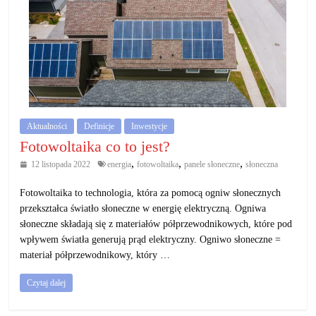
Aktualności
Definicje
Inwestycje
Fotowoltaika co to jest?
,
,
,
12 listopada 2022
energia
fotowoltaika
panele słoneczne
słoneczna
Fotowoltaika to technologia, która za pomocą ogniw słonecznych
przekształca światło słoneczne w energię elektryczną. Ogniwa
słoneczne składają się z materiałów półprzewodnikowych, które pod
wpływem światła generują prąd elektryczny. Ogniwo słoneczne =
materiał półprzewodnikowy, który …
Czytaj dalej