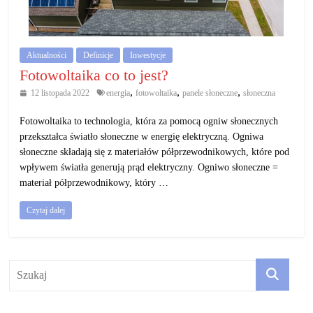
działalność
gospodarczą.
Aktualności
Definicje
Inwestycje
Porady
Fotowoltaika co to jest?
biznesowe
,
,
,
12 listopada 2022
energia
fotowoltaika
panele słoneczne
słoneczna
Fotowoltaika to technologia, która za pomocą ogniw słonecznych
przekształca światło słoneczne w energię elektryczną. Ogniwa
słoneczne składają się z materiałów półprzewodnikowych, które pod
wpływem światła generują prąd elektryczny. Ogniwo słoneczne =
materiał półprzewodnikowy, który …
Czytaj dalej