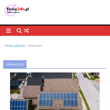
Skip
to
content
Porady
biznesowe,
dla
Strona główna
»
słoneczna
firm
słoneczna
–
jak
prowadzić