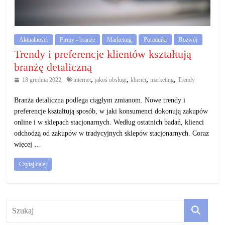
działalność
gospodarczą.
Aktualności
Firmy - branże
Marketing
Poradniki
Rozwój
Porady
Trendy i preferencje klientów kształtują
biznesowe
branżę detaliczną
,
,
,
,
18 grudnia 2022
internet
jakoś obsługi
klienci
marketing
Trendy
Branża detaliczna podlega ciągłym zmianom. Nowe trendy i
preferencje kształtują sposób, w jaki konsumenci dokonują zakupów
online i w sklepach stacjonarnych. Według ostatnich badań, klienci
odchodzą od zakupów w tradycyjnych sklepów stacjonarnych. Coraz
więcej …
Czytaj dalej